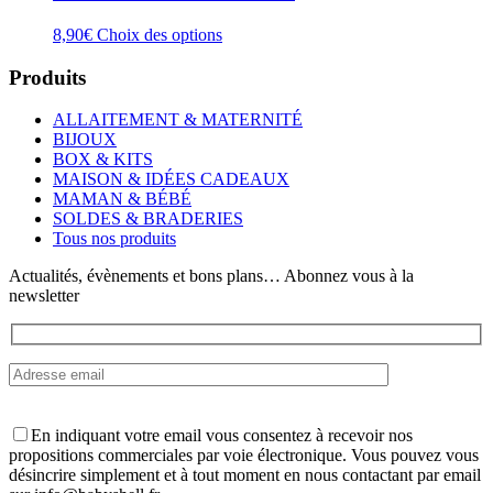
Ce
8,90
€
Choix des options
produit
a
Produits
plusieurs
variations.
ALLAITEMENT & MATERNITÉ
Les
BIJOUX
options
BOX & KITS
peuvent
MAISON & IDÉES CADEAUX
être
MAMAN & BÉBÉ
choisies
SOLDES & BRADERIES
sur
Tous nos produits
la
page
Actualités, évènements et bons plans… Abonnez vous à la
du
newsletter
produit
En indiquant votre email vous consentez à recevoir nos
propositions commerciales par voie électronique. Vous pouvez vous
désincrire simplement et à tout moment en nous contactant par email