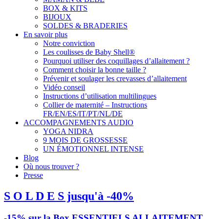
BOX & KITS
BIJOUX
SOLDES & BRADERIES
En savoir plus
Notre conviction
Les coulisses de Baby Shell®
Pourquoi utiliser des coquillages d’allaitement ?
Comment choisir la bonne taille ?
Prévenir et soulager les crevasses d’allaitement
Vidéo conseil
Instructions d’utilisation multilingues
Collier de maternité – Instructions
FR/EN/ES/IT/PT/NL/DE
ACCOMPAGNEMENTS AUDIO
YOGA NIDRA
9 MOIS DE GROSSESSE
UN ÉMOTIONNEL INTENSE
Blog
Où nous trouver ?
Presse
S O L D E S jusqu'à -40%
-15% sur la Box ESSENTIELS ALLAITEMENT