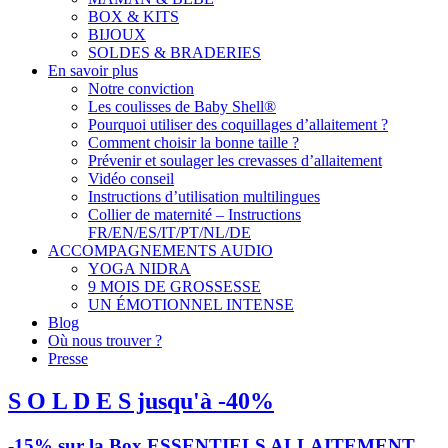
BOX & KITS
BIJOUX
SOLDES & BRADERIES
En savoir plus
Notre conviction
Les coulisses de Baby Shell®
Pourquoi utiliser des coquillages d’allaitement ?
Comment choisir la bonne taille ?
Prévenir et soulager les crevasses d’allaitement
Vidéo conseil
Instructions d’utilisation multilingues
Collier de maternité – Instructions
FR/EN/ES/IT/PT/NL/DE
ACCOMPAGNEMENTS AUDIO
YOGA NIDRA
9 MOIS DE GROSSESSE
UN ÉMOTIONNEL INTENSE
Blog
Où nous trouver ?
Presse
S O L D E S jusqu'à -40%
-15% sur la Box ESSENTIELS ALLAITEMENT