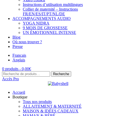
Instructions d’utilisation multilingues
Collier de maternité – Instructions
FR/EN/ES/IT/PT/NL/DE
ACCOMPAGNEMENTS AUDIO
YOGA NIDRA
9 MOIS DE GROSSESSE
UN ÉMOTIONNEL INTENSE
Blog
Où nous trouver ?
Presse
Français
Anglais
0 produits -
0,00
€
Recherche
Recherche
pour :
Accès Pro
Accueil
Boutique
Tous nos produits
ALLAITEMENT & MATERNITÉ
MAISON & IDÉES CADEAUX
MAMAN & BÉBÉ