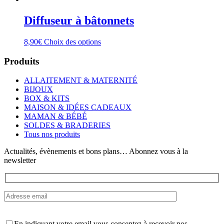
Diffuseur à bâtonnets
Ce
8,90
€
Choix des options
produit
a
Produits
plusieurs
variations.
ALLAITEMENT & MATERNITÉ
Les
BIJOUX
options
BOX & KITS
peuvent
MAISON & IDÉES CADEAUX
être
MAMAN & BÉBÉ
choisies
SOLDES & BRADERIES
sur
Tous nos produits
la
page
Actualités, évènements et bons plans… Abonnez vous à la
du
newsletter
produit
En indiquant votre email vous consentez à recevoir nos