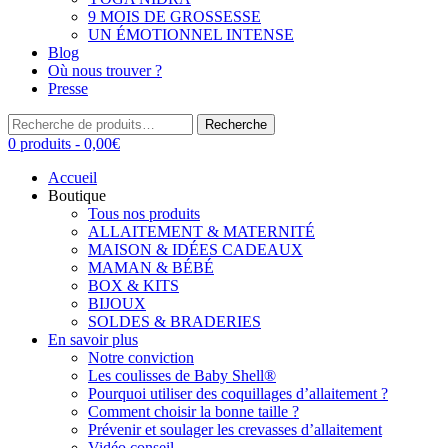
9 MOIS DE GROSSESSE
UN ÉMOTIONNEL INTENSE
Blog
Où nous trouver ?
Presse
Recherche
Recherche
pour :
0 produits -
0,00
€
Accueil
Boutique
Tous nos produits
ALLAITEMENT & MATERNITÉ
MAISON & IDÉES CADEAUX
MAMAN & BÉBÉ
BOX & KITS
BIJOUX
SOLDES & BRADERIES
En savoir plus
Notre conviction
Les coulisses de Baby Shell®
Pourquoi utiliser des coquillages d’allaitement ?
Comment choisir la bonne taille ?
Prévenir et soulager les crevasses d’allaitement
Vidéo conseil