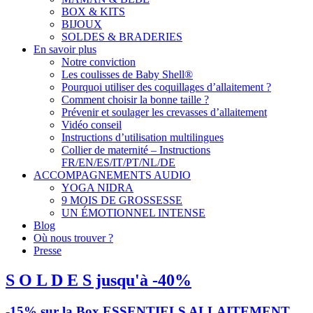
BOX & KITS
BIJOUX
SOLDES & BRADERIES
En savoir plus
Notre conviction
Les coulisses de Baby Shell®
Pourquoi utiliser des coquillages d’allaitement ?
Comment choisir la bonne taille ?
Prévenir et soulager les crevasses d’allaitement
Vidéo conseil
Instructions d’utilisation multilingues
Collier de maternité – Instructions
FR/EN/ES/IT/PT/NL/DE
ACCOMPAGNEMENTS AUDIO
YOGA NIDRA
9 MOIS DE GROSSESSE
UN ÉMOTIONNEL INTENSE
Blog
Où nous trouver ?
Presse
S O L D E S jusqu'à -40%
-15% sur la Box ESSENTIELS ALLAITEMENT