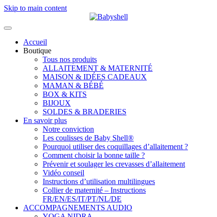
Skip to main content
Accueil
Boutique
Tous nos produits
ALLAITEMENT & MATERNITÉ
MAISON & IDÉES CADEAUX
MAMAN & BÉBÉ
BOX & KITS
BIJOUX
SOLDES & BRADERIES
En savoir plus
Notre conviction
Les coulisses de Baby Shell®
Pourquoi utiliser des coquillages d’allaitement ?
Comment choisir la bonne taille ?
Prévenir et soulager les crevasses d’allaitement
Vidéo conseil
Instructions d’utilisation multilingues
Collier de maternité – Instructions
FR/EN/ES/IT/PT/NL/DE
ACCOMPAGNEMENTS AUDIO
YOGA NIDRA