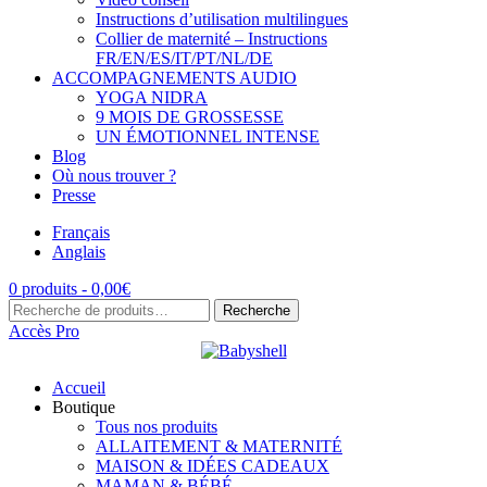
Instructions d’utilisation multilingues
Collier de maternité – Instructions
FR/EN/ES/IT/PT/NL/DE
ACCOMPAGNEMENTS AUDIO
YOGA NIDRA
9 MOIS DE GROSSESSE
UN ÉMOTIONNEL INTENSE
Blog
Où nous trouver ?
Presse
Français
Anglais
0 produits -
0,00
€
Recherche
Recherche
pour :
Accès Pro
Accueil
Boutique
Tous nos produits
ALLAITEMENT & MATERNITÉ
MAISON & IDÉES CADEAUX
MAMAN & BÉBÉ