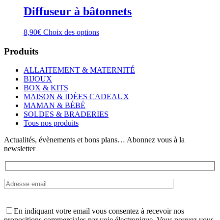
Diffuseur à bâtonnets
Ce
8,90
€
Choix des options
produit
a
Produits
plusieurs
variations.
ALLAITEMENT & MATERNITÉ
Les
BIJOUX
options
BOX & KITS
peuvent
MAISON & IDÉES CADEAUX
être
MAMAN & BÉBÉ
choisies
SOLDES & BRADERIES
sur
Tous nos produits
la
page
Actualités, évènements et bons plans… Abonnez vous à la
du
newsletter
produit
En indiquant votre email vous consentez à recevoir nos
propositions commerciales par voie électronique. Vous pouvez vous