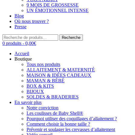
9 MOIS DE GROSSESSE
UN ÉMOTIONNEL INTENSE
Blog
Où nous trouver ?
Presse
Recherche
Recherche
pour :
0 produits -
0,00
€
Accueil
Boutique
Tous nos produits
ALLAITEMENT & MATERNITÉ
MAISON & IDÉES CADEAUX
MAMAN & BÉBÉ
BOX & KITS
BIJOUX
SOLDES & BRADERIES
En savoir plus
Notre conviction
Les coulisses de Baby Shell®
Pourquoi utiliser des coquillages d’allaitement ?
Comment choisir la bonne taille ?
Prévenir et soulager les crevasses d’allaitement
Vidéo conseil