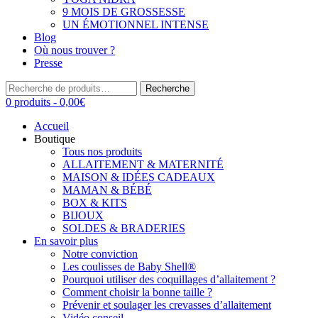
9 MOIS DE GROSSESSE
UN ÉMOTIONNEL INTENSE
Blog
Où nous trouver ?
Presse
Recherche
Recherche
pour :
0 produits -
0,00
€
Accueil
Boutique
Tous nos produits
ALLAITEMENT & MATERNITÉ
MAISON & IDÉES CADEAUX
MAMAN & BÉBÉ
BOX & KITS
BIJOUX
SOLDES & BRADERIES
En savoir plus
Notre conviction
Les coulisses de Baby Shell®
Pourquoi utiliser des coquillages d’allaitement ?
Comment choisir la bonne taille ?
Prévenir et soulager les crevasses d’allaitement
Vidéo conseil