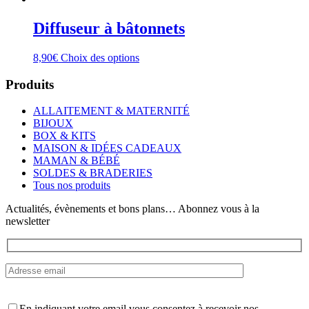
Diffuseur à bâtonnets
Ce
8,90
€
Choix des options
produit
a
Produits
plusieurs
variations.
ALLAITEMENT & MATERNITÉ
Les
BIJOUX
options
BOX & KITS
peuvent
MAISON & IDÉES CADEAUX
être
MAMAN & BÉBÉ
choisies
SOLDES & BRADERIES
sur
Tous nos produits
la
page
Actualités, évènements et bons plans… Abonnez vous à la
du
newsletter
produit
En indiquant votre email vous consentez à recevoir nos