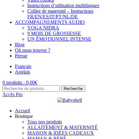
Instructions d’utilisation multilingues
Collier de maternité – Instructions
FR/EN/ES/IT/PT/NL/DE
ACCOMPAGNEMENTS AUDIO
YOGA NIDRA
9 MOIS DE GROSSESSE
UN ÉMOTIONNEL INTENSE
Blog
Où nous trouver ?
Presse
Français
Anglais
0 produits -
0,00
€
Recherche
Recherche
pour :
Accès Pro
Accueil
Boutique
Tous nos produits
ALLAITEMENT & MATERNITÉ
MAISON & IDÉES CADEAUX
MAMAN & BÉBÉ