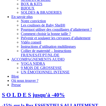
BOX & KITS
BIJOUX
SOLDES & BRADERIES
En savoir plus
Notre conviction
Les coulisses de Baby Shell®
Pourquoi utiliser des coquillages d’allaitement ?
Comment choisir la bonne taille ?
Prévenir et soulager les crevasses d’allaitement
Vidéo conseil
Instructions d’utilisation multilingues
Collier de maternité – Instructions
FR/EN/ES/IT/PT/NL/DE
ACCOMPAGNEMENTS AUDIO
YOGA NIDRA
9 MOIS DE GROSSESSE
UN ÉMOTIONNEL INTENSE
Blog
Où nous trouver ?
Presse
S O L D E S jusqu'à -40%
-15% sur la Box ESSENTIELS ALLAITEMENT