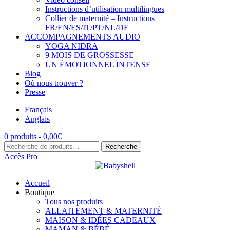
Instructions d’utilisation multilingues
Collier de maternité – Instructions
FR/EN/ES/IT/PT/NL/DE
ACCOMPAGNEMENTS AUDIO
YOGA NIDRA
9 MOIS DE GROSSESSE
UN ÉMOTIONNEL INTENSE
Blog
Où nous trouver ?
Presse
Français
Anglais
0 produits -
0,00
€
Recherche
Recherche
pour :
Accès Pro
Accueil
Boutique
Tous nos produits
ALLAITEMENT & MATERNITÉ
MAISON & IDÉES CADEAUX
MAMAN & BÉBÉ