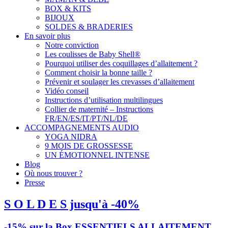
BOX & KITS
BIJOUX
SOLDES & BRADERIES
En savoir plus
Notre conviction
Les coulisses de Baby Shell®
Pourquoi utiliser des coquillages d’allaitement ?
Comment choisir la bonne taille ?
Prévenir et soulager les crevasses d’allaitement
Vidéo conseil
Instructions d’utilisation multilingues
Collier de maternité – Instructions
FR/EN/ES/IT/PT/NL/DE
ACCOMPAGNEMENTS AUDIO
YOGA NIDRA
9 MOIS DE GROSSESSE
UN ÉMOTIONNEL INTENSE
Blog
Où nous trouver ?
Presse
S O L D E S jusqu'à -40%
-15% sur la Box ESSENTIELS ALLAITEMENT