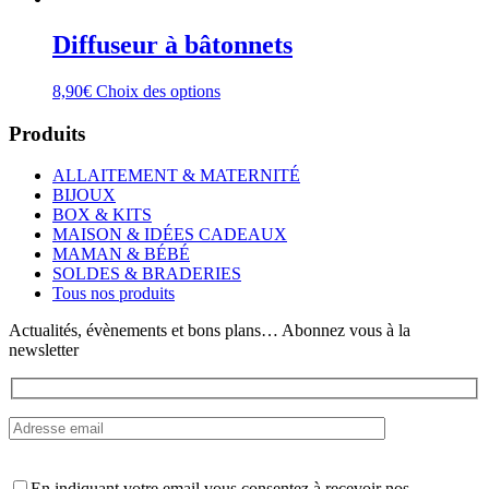
Diffuseur à bâtonnets
Ce
8,90
€
Choix des options
produit
a
Produits
plusieurs
variations.
ALLAITEMENT & MATERNITÉ
Les
BIJOUX
options
BOX & KITS
peuvent
MAISON & IDÉES CADEAUX
être
MAMAN & BÉBÉ
choisies
SOLDES & BRADERIES
sur
Tous nos produits
la
page
Actualités, évènements et bons plans… Abonnez vous à la
du
newsletter
produit
En indiquant votre email vous consentez à recevoir nos