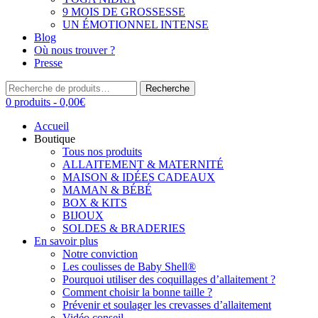
9 MOIS DE GROSSESSE
UN ÉMOTIONNEL INTENSE
Blog
Où nous trouver ?
Presse
Recherche
Recherche
pour :
0 produits -
0,00
€
Accueil
Boutique
Tous nos produits
ALLAITEMENT & MATERNITÉ
MAISON & IDÉES CADEAUX
MAMAN & BÉBÉ
BOX & KITS
BIJOUX
SOLDES & BRADERIES
En savoir plus
Notre conviction
Les coulisses de Baby Shell®
Pourquoi utiliser des coquillages d’allaitement ?
Comment choisir la bonne taille ?
Prévenir et soulager les crevasses d’allaitement
Vidéo conseil