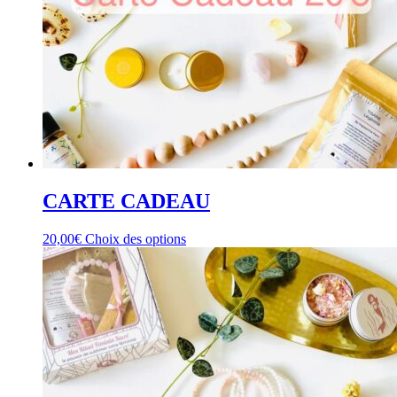
CARTE CADEAU
Ce
20,00
€
Choix des options
produit
a
plusieurs
variations.
Les
options
peuvent
être
choisies