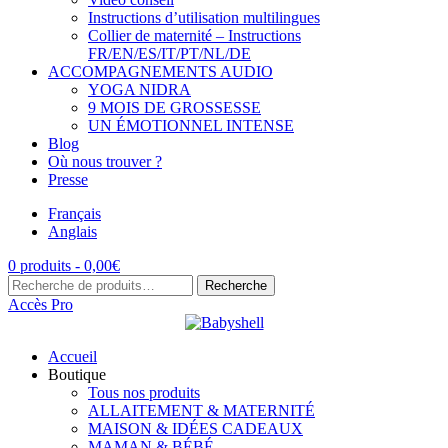
Instructions d’utilisation multilingues
Collier de maternité – Instructions
FR/EN/ES/IT/PT/NL/DE
ACCOMPAGNEMENTS AUDIO
YOGA NIDRA
9 MOIS DE GROSSESSE
UN ÉMOTIONNEL INTENSE
Blog
Où nous trouver ?
Presse
Français
Anglais
0 produits -
0,00
€
Recherche
Recherche
pour :
Accès Pro
Accueil
Boutique
Tous nos produits
ALLAITEMENT & MATERNITÉ
MAISON & IDÉES CADEAUX
MAMAN & BÉBÉ