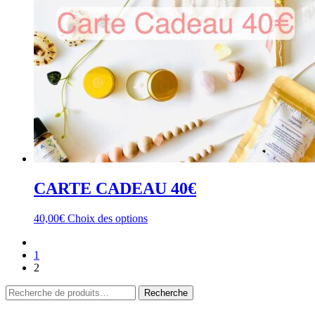
sur
la
page
du
produit
CARTE CADEAU 40€
Ce
40,00
€
Choix des options
produit
a
1
plusieurs
2
variations.
Les
Recherche
Recherche
options
pour :
peuvent