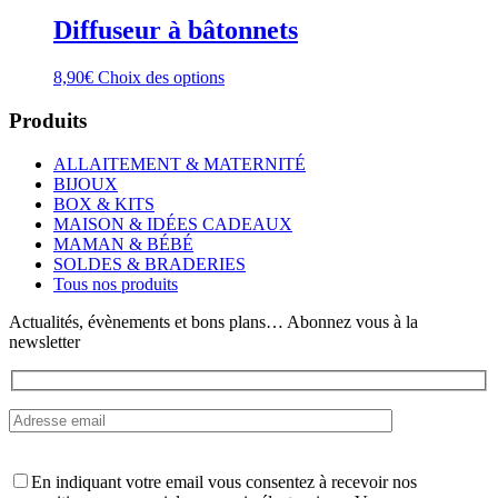
Diffuseur à bâtonnets
Ce
8,90
€
Choix des options
produit
a
Produits
plusieurs
variations.
ALLAITEMENT & MATERNITÉ
Les
BIJOUX
options
BOX & KITS
peuvent
MAISON & IDÉES CADEAUX
être
MAMAN & BÉBÉ
choisies
SOLDES & BRADERIES
sur
Tous nos produits
la
page
Actualités, évènements et bons plans… Abonnez vous à la
du
newsletter
produit
En indiquant votre email vous consentez à recevoir nos