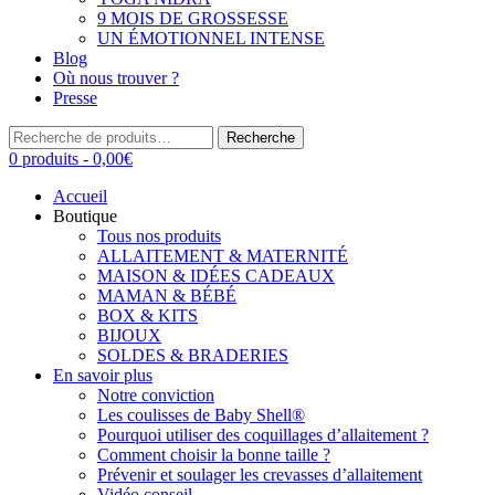
9 MOIS DE GROSSESSE
UN ÉMOTIONNEL INTENSE
Blog
Où nous trouver ?
Presse
Recherche
Recherche
pour :
0 produits -
0,00
€
Accueil
Boutique
Tous nos produits
ALLAITEMENT & MATERNITÉ
MAISON & IDÉES CADEAUX
MAMAN & BÉBÉ
BOX & KITS
BIJOUX
SOLDES & BRADERIES
En savoir plus
Notre conviction
Les coulisses de Baby Shell®
Pourquoi utiliser des coquillages d’allaitement ?
Comment choisir la bonne taille ?
Prévenir et soulager les crevasses d’allaitement
Vidéo conseil