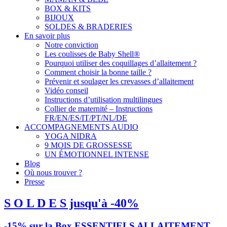
BOX & KITS
BIJOUX
SOLDES & BRADERIES
En savoir plus
Notre conviction
Les coulisses de Baby Shell®
Pourquoi utiliser des coquillages d’allaitement ?
Comment choisir la bonne taille ?
Prévenir et soulager les crevasses d’allaitement
Vidéo conseil
Instructions d’utilisation multilingues
Collier de maternité – Instructions
FR/EN/ES/IT/PT/NL/DE
ACCOMPAGNEMENTS AUDIO
YOGA NIDRA
9 MOIS DE GROSSESSE
UN ÉMOTIONNEL INTENSE
Blog
Où nous trouver ?
Presse
S O L D E S jusqu'à -40%
-15% sur la Box ESSENTIELS ALLAITEMENT