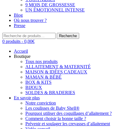
9 MOIS DE GROSSESSE
UN ÉMOTIONNEL INTENSE
Blog
Où nous trouver ?
Presse
Recherche
Recherche
pour :
0 produits -
0,00
€
Accueil
Boutique
Tous nos produits
ALLAITEMENT & MATERNITÉ
MAISON & IDÉES CADEAUX
MAMAN & BÉBÉ
BOX & KITS
BIJOUX
SOLDES & BRADERIES
En savoir plus
Notre conviction
Les coulisses de Baby Shell®
Pourquoi utiliser des coquillages d’allaitement ?
Comment choisir la bonne taille ?
Prévenir et soulager les crevasses d’allaitement
Vidéo conseil