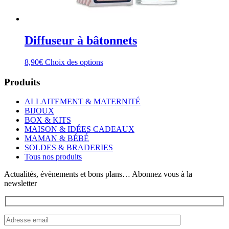
Diffuseur à bâtonnets
Ce
8,90
€
Choix des options
produit
a
Produits
plusieurs
variations.
ALLAITEMENT & MATERNITÉ
Les
BIJOUX
options
BOX & KITS
peuvent
MAISON & IDÉES CADEAUX
être
MAMAN & BÉBÉ
choisies
SOLDES & BRADERIES
sur
Tous nos produits
la
page
Actualités, évènements et bons plans… Abonnez vous à la
du
newsletter
produit