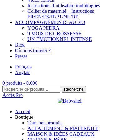
Instructions d’utilisation multilingues
Collier de maternité – Instructions
FR/EN/ES/IT/PT/NL/DE
ACCOMPAGNEMENTS AUDIO
YOGA NIDRA
9 MOIS DE GROSSESSE
UN ÉMOTIONNEL INTENSE
Blog
Où nous trouver ?
Presse
Français
Anglais
0 produits -
0,00
€
Recherche
Recherche
pour :
Accès Pro
Accueil
Boutique
Tous nos produits
ALLAITEMENT & MATERNITÉ
MAISON & IDÉES CADEAUX
MAMAN & BÉBÉ