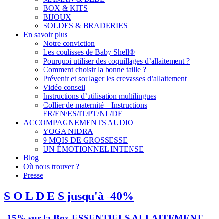
BOX & KITS
BIJOUX
SOLDES & BRADERIES
En savoir plus
Notre conviction
Les coulisses de Baby Shell®
Pourquoi utiliser des coquillages d’allaitement ?
Comment choisir la bonne taille ?
Prévenir et soulager les crevasses d’allaitement
Vidéo conseil
Instructions d’utilisation multilingues
Collier de maternité – Instructions
FR/EN/ES/IT/PT/NL/DE
ACCOMPAGNEMENTS AUDIO
YOGA NIDRA
9 MOIS DE GROSSESSE
UN ÉMOTIONNEL INTENSE
Blog
Où nous trouver ?
Presse
S O L D E S jusqu'à -40%
-15% sur la Box ESSENTIELS ALLAITEMENT