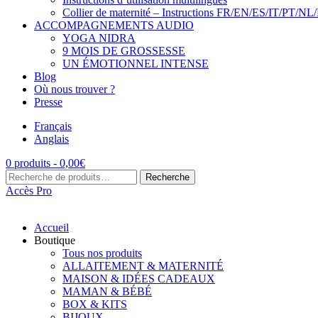
Collier de maternité – Instructions FR/EN/ES/IT/PT/NL
ACCOMPAGNEMENTS AUDIO
YOGA NIDRA
9 MOIS DE GROSSESSE
UN ÉMOTIONNEL INTENSE
Blog
Où nous trouver ?
Presse
Français
Anglais
0 produits -
0,00
€
Recherche
Recherche
pour :
Accès Pro
Accueil
Boutique
Tous nos produits
ALLAITEMENT & MATERNITÉ
MAISON & IDÉES CADEAUX
MAMAN & BÉBÉ
BOX & KITS
BIJOUX