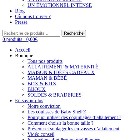
UN ÉMOTIONNEL INTENSE
Blog
Où nous trouver ?
Presse
Recherche
Recherche
pour :
0 produits -
0,00
€
Accueil
Boutique
Tous nos produits
ALLAITEMENT & MATERNITÉ
MAISON & IDÉES CADEAUX
MAMAN & BÉBÉ
BOX & KITS
BIJOUX
SOLDES & BRADERIES
En savoir plus
Notre conviction
Les coulisses de Baby Shell®
Pourquoi utiliser des coquillages d’allaitement ?
Comment choisir la bonne taille ?
Prévenir et soulager les crevasses d’allaitement
Vidéo conseil
Instructions d’utilisation multilingues