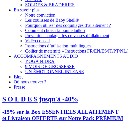
SOLDES & BRADERIES
En savoir plus
Notre conviction
Les coulisses de Baby Shell®
Pourquoi utiliser des coquillages d’allaitement ?
Comment choisir la bonne taille ?
Prévenir et soulager les crevasses d’allaitement
Vidéo conseil
Instructions d’utilisation multilingues
Collier de maternité – Instructions FR/EN/ES/IT/PT/NL
ACCOMPAGNEMENTS AUDIO
YOGA NIDRA
9 MOIS DE GROSSESSE
UN ÉMOTIONNEL INTENSE
Blog
Où nous trouver ?
Presse
S O L D E S jusqu'à -40%
-15% sur la Box ESSENTIELS ALLAITEMENT
et Livraison OFFERTE sur Notre Pack PRÉMIUM