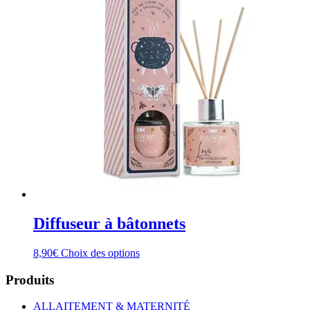
Diffuseur à bâtonnets
Ce
8,90
€
Choix des options
produit
a
Produits
plusieurs
variations.
ALLAITEMENT & MATERNITÉ