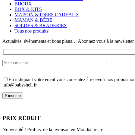
Les
BIJOUX
options
BOX & KITS
peuvent
MAISON & IDÉES CADEAUX
être
MAMAN & BÉBÉ
choisies
SOLDES & BRADERIES
sur
Tous nos produits
la
page
Actualités, évènements et bons plans… Abonnez vous à la newsletter
du
produit
En indiquant votre email vous consentez à recevoir nos propositio
info@babyshell.fr
PRIX RÉDUIT
Nouveauté ! Profitez de la livraison en Mondial relay