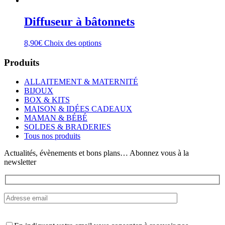
Diffuseur à bâtonnets
Ce
8,90
€
Choix des options
produit
a
Produits
plusieurs
variations.
ALLAITEMENT & MATERNITÉ
Les
BIJOUX
options
BOX & KITS
peuvent
MAISON & IDÉES CADEAUX
être
MAMAN & BÉBÉ
choisies
SOLDES & BRADERIES
sur
Tous nos produits
la
page
Actualités, évènements et bons plans… Abonnez vous à la
du
newsletter
produit