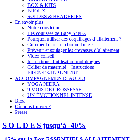
BOX & KITS
BIJOUX
SOLDES & BRADERIES
En savoir plus
Notre conviction
Les coulisses de Baby Shell®
Pourquoi utiliser des coquillages d’allaitement ?
Comment choisir la bonne taille ?
Prévenir et soulager les crevasses d’allaitement
Vidéo conseil
Instructions d’utilisation multilingues
Collier de maternité – Instructions
FR/EN/ES/IT/PT/NL/DE
ACCOMPAGNEMENTS AUDIO
YOGA NIDRA
9 MOIS DE GROSSESSE
UN ÉMOTIONNEL INTENSE
Blog
Où nous trouver ?
Presse
S O L D E S jusqu'à -40%
-15% sur la Box ESSENTIELS ALLAITEMENT