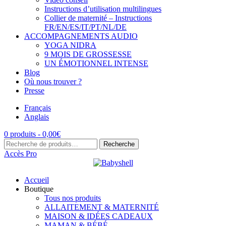
Instructions d’utilisation multilingues
Collier de maternité – Instructions
FR/EN/ES/IT/PT/NL/DE
ACCOMPAGNEMENTS AUDIO
YOGA NIDRA
9 MOIS DE GROSSESSE
UN ÉMOTIONNEL INTENSE
Blog
Où nous trouver ?
Presse
Français
Anglais
0 produits -
0,00
€
Recherche
Recherche
pour :
Accès Pro
Accueil
Boutique
Tous nos produits
ALLAITEMENT & MATERNITÉ
MAISON & IDÉES CADEAUX
MAMAN & BÉBÉ