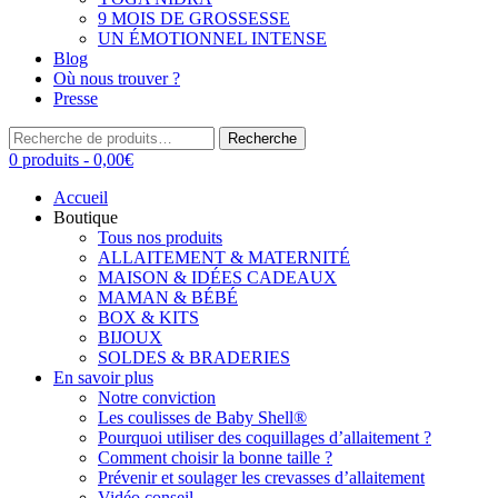
9 MOIS DE GROSSESSE
UN ÉMOTIONNEL INTENSE
Blog
Où nous trouver ?
Presse
Recherche
Recherche
pour :
0 produits -
0,00
€
Accueil
Boutique
Tous nos produits
ALLAITEMENT & MATERNITÉ
MAISON & IDÉES CADEAUX
MAMAN & BÉBÉ
BOX & KITS
BIJOUX
SOLDES & BRADERIES
En savoir plus
Notre conviction
Les coulisses de Baby Shell®
Pourquoi utiliser des coquillages d’allaitement ?
Comment choisir la bonne taille ?
Prévenir et soulager les crevasses d’allaitement
Vidéo conseil