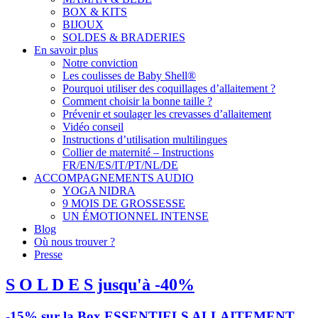
BOX & KITS
BIJOUX
SOLDES & BRADERIES
En savoir plus
Notre conviction
Les coulisses de Baby Shell®
Pourquoi utiliser des coquillages d’allaitement ?
Comment choisir la bonne taille ?
Prévenir et soulager les crevasses d’allaitement
Vidéo conseil
Instructions d’utilisation multilingues
Collier de maternité – Instructions
FR/EN/ES/IT/PT/NL/DE
ACCOMPAGNEMENTS AUDIO
YOGA NIDRA
9 MOIS DE GROSSESSE
UN ÉMOTIONNEL INTENSE
Blog
Où nous trouver ?
Presse
S O L D E S jusqu'à -40%
-15% sur la Box ESSENTIELS ALLAITEMENT