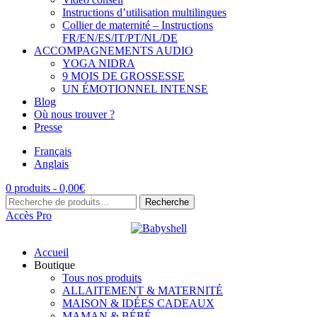
Instructions d’utilisation multilingues
Collier de maternité – Instructions
FR/EN/ES/IT/PT/NL/DE
ACCOMPAGNEMENTS AUDIO
YOGA NIDRA
9 MOIS DE GROSSESSE
UN ÉMOTIONNEL INTENSE
Blog
Où nous trouver ?
Presse
Français
Anglais
0 produits -
0,00
€
Recherche
Recherche
pour :
Accès Pro
Accueil
Boutique
Tous nos produits
ALLAITEMENT & MATERNITÉ
MAISON & IDÉES CADEAUX
MAMAN & BÉBÉ