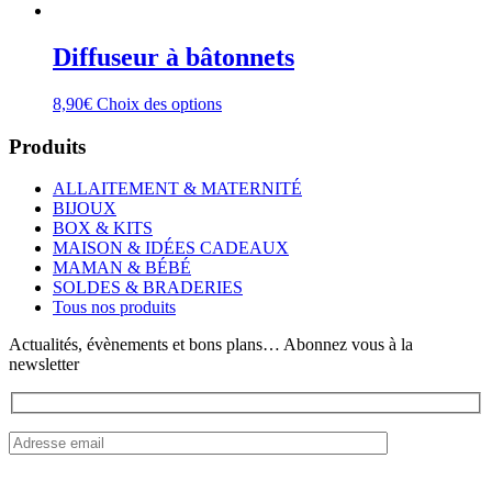
Diffuseur à bâtonnets
Ce
8,90
€
Choix des options
produit
a
Produits
plusieurs
variations.
ALLAITEMENT & MATERNITÉ
Les
BIJOUX
options
BOX & KITS
peuvent
MAISON & IDÉES CADEAUX
être
MAMAN & BÉBÉ
choisies
SOLDES & BRADERIES
sur
Tous nos produits
la
page
Actualités, évènements et bons plans… Abonnez vous à la
du
newsletter
produit