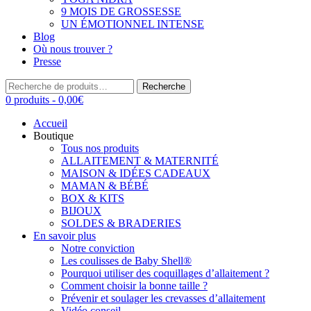
9 MOIS DE GROSSESSE
UN ÉMOTIONNEL INTENSE
Blog
Où nous trouver ?
Presse
Recherche
Recherche
pour :
0 produits -
0,00
€
Accueil
Boutique
Tous nos produits
ALLAITEMENT & MATERNITÉ
MAISON & IDÉES CADEAUX
MAMAN & BÉBÉ
BOX & KITS
BIJOUX
SOLDES & BRADERIES
En savoir plus
Notre conviction
Les coulisses de Baby Shell®
Pourquoi utiliser des coquillages d’allaitement ?
Comment choisir la bonne taille ?
Prévenir et soulager les crevasses d’allaitement
Vidéo conseil