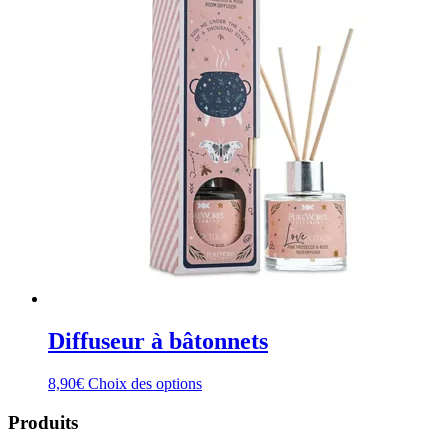
Diffuseur à bâtonnets
Ce
8,90
€
Choix des options
produit
a
Produits
plusieurs