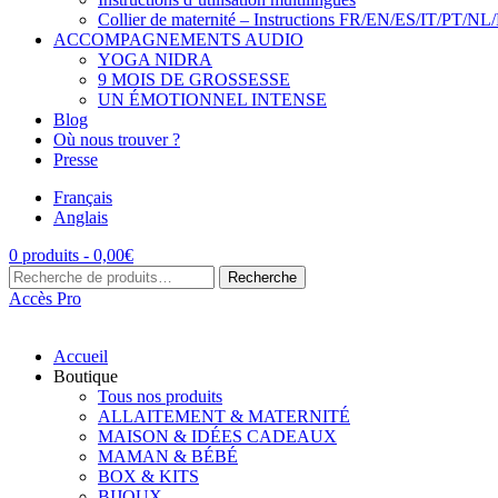
Collier de maternité – Instructions FR/EN/ES/IT/PT/NL
ACCOMPAGNEMENTS AUDIO
YOGA NIDRA
9 MOIS DE GROSSESSE
UN ÉMOTIONNEL INTENSE
Blog
Où nous trouver ?
Presse
Français
Anglais
0 produits -
0,00
€
Recherche
Recherche
pour :
Accès Pro
Accueil
Boutique
Tous nos produits
ALLAITEMENT & MATERNITÉ
MAISON & IDÉES CADEAUX
MAMAN & BÉBÉ
BOX & KITS
BIJOUX