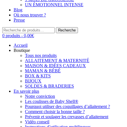
UN ÉMOTIONNEL INTENSE
Blog
Où nous trouver ?
Presse
Recherche
Recherche
pour :
0 produits -
0,00
€
Accueil
Boutique
Tous nos produits
ALLAITEMENT & MATERNITÉ
MAISON & IDÉES CADEAUX
MAMAN & BÉBÉ
BOX & KITS
BIJOUX
SOLDES & BRADERIES
En savoir plus
Notre conviction
Les coulisses de Baby Shell®
Pourquoi utiliser des coquillages d’allaitement ?
Comment choisir la bonne taille ?
Prévenir et soulager les crevasses d’allaitement
Vidéo conseil
Instructions d’utilisation multilingues