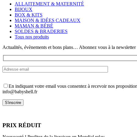
variations.
ALLAITEMENT & MATERNITÉ
Les
BIJOUX
options
BOX & KITS
peuvent
MAISON & IDÉES CADEAUX
être
MAMAN & BÉBÉ
choisies
SOLDES & BRADERIES
sur
Tous nos produits
la
page
Actualités, évènements et bons plans… Abonnez vous à la newsletter
du
produit
En indiquant votre email vous consentez à recevoir nos propositio
info@babyshell.fr
PRIX RÉDUIT
Nouveauté ! Profitez de la livraison en Mondial relay