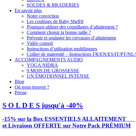
SOLDES & BRADERIES
En savoir plus
Notre conviction
Les coulisses de Baby Shell®
Pourquoi utiliser des coquillages d’allaitement ?
Comment choisir la bonne taille ?
Prévenir et soulager les crevasses d’allaitement
Vidéo conseil
Instructions d’utilisation multilingues
Collier de maternité – Instructions FR/EN/ES/IT/PT/NL
ACCOMPAGNEMENTS AUDIO
YOGA NIDRA
9 MOIS DE GROSSESSE
UN ÉMOTIONNEL INTENSE
Blog
Où nous trouver ?
Presse
S O L D E S jusqu'à -40%
-15% sur la Box ESSENTIELS ALLAITEMENT
et Livraison OFFERTE sur Notre Pack PRÉMIUM