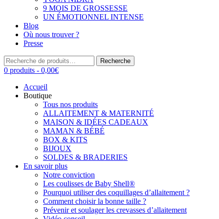
9 MOIS DE GROSSESSE
UN ÉMOTIONNEL INTENSE
Blog
Où nous trouver ?
Presse
Recherche
Recherche
pour :
0 produits -
0,00
€
Accueil
Boutique
Tous nos produits
ALLAITEMENT & MATERNITÉ
MAISON & IDÉES CADEAUX
MAMAN & BÉBÉ
BOX & KITS
BIJOUX
SOLDES & BRADERIES
En savoir plus
Notre conviction
Les coulisses de Baby Shell®
Pourquoi utiliser des coquillages d’allaitement ?
Comment choisir la bonne taille ?
Prévenir et soulager les crevasses d’allaitement
Vidéo conseil