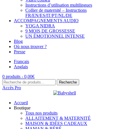
Instructions d’utilisation multilingues
Collier de maternité – Instructions
FR/EN/ES/IT/PT/NL/DE
ACCOMPAGNEMENTS AUDIO
YOGA NIDRA
9 MOIS DE GROSSESSE
UN ÉMOTIONNEL INTENSE
Blog
Où nous trouver ?
Presse
Français
Anglais
0 produits -
0,00
€
Recherche
Recherche
pour :
Accès Pro
Accueil
Boutique
Tous nos produits
ALLAITEMENT & MATERNITÉ
MAISON & IDÉES CADEAUX
MAMAN & BÉBÉ