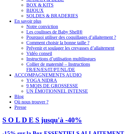
BOX & KITS
BIJOUX
SOLDES & BRADERIES
En savoir plus
Notre conviction
Les coulisses de Baby Shell®
Pourquoi utiliser des coquillages d’allaitement ?
Comment choisir la bonne taille ?
Prévenir et soulager les crevasses d’allaitement
Vidéo conseil
Instructions d’utilisation multilingues
Collier de maternité – Instructions
FR/EN/ES/IT/PT/NL/DE
ACCOMPAGNEMENTS AUDIO
YOGA NIDRA
9 MOIS DE GROSSESSE
UN ÉMOTIONNEL INTENSE
Blog
Où nous trouver ?
Presse
S O L D E S jusqu'à -40%
-15% sur la Box ESSENTIELS ALLAITEMENT