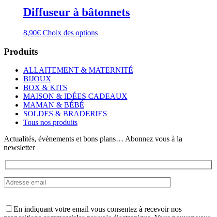
Diffuseur à bâtonnets
Ce
8,90
€
Choix des options
produit
a
Produits
plusieurs
variations.
ALLAITEMENT & MATERNITÉ
Les
BIJOUX
options
BOX & KITS
peuvent
MAISON & IDÉES CADEAUX
être
MAMAN & BÉBÉ
choisies
SOLDES & BRADERIES
sur
Tous nos produits
la
page
Actualités, évènements et bons plans… Abonnez vous à la
du
newsletter
produit
En indiquant votre email vous consentez à recevoir nos