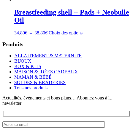
Breastfeeding shell + Pads + Neobulle
Oil
Plage
Ce
34,80
€
–
38,80
€
Choix des options
de
produit
prix :
a
Produits
34,80€
plusieurs
à
variations.
ALLAITEMENT & MATERNITÉ
38,80€
Les
BIJOUX
options
BOX & KITS
peuvent
MAISON & IDÉES CADEAUX
être
MAMAN & BÉBÉ
choisies
SOLDES & BRADERIES
sur
Tous nos produits
la
page
Actualités, évènements et bons plans… Abonnez vous à la
du
newsletter
produit