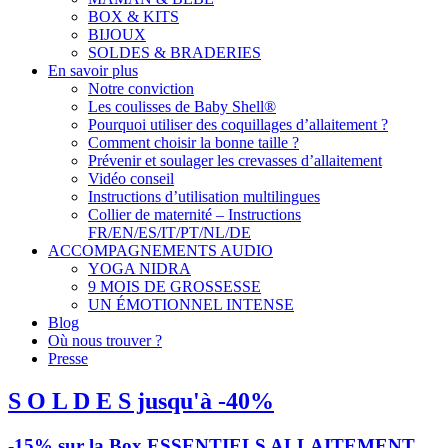
BOX & KITS
BIJOUX
SOLDES & BRADERIES
En savoir plus
Notre conviction
Les coulisses de Baby Shell®
Pourquoi utiliser des coquillages d’allaitement ?
Comment choisir la bonne taille ?
Prévenir et soulager les crevasses d’allaitement
Vidéo conseil
Instructions d’utilisation multilingues
Collier de maternité – Instructions
FR/EN/ES/IT/PT/NL/DE
ACCOMPAGNEMENTS AUDIO
YOGA NIDRA
9 MOIS DE GROSSESSE
UN ÉMOTIONNEL INTENSE
Blog
Où nous trouver ?
Presse
S O L D E S jusqu'à -40%
-15% sur la Box ESSENTIELS ALLAITEMENT