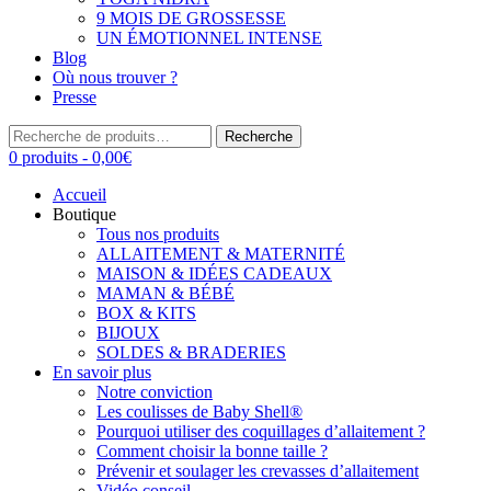
9 MOIS DE GROSSESSE
UN ÉMOTIONNEL INTENSE
Blog
Où nous trouver ?
Presse
Recherche
Recherche
pour :
0 produits -
0,00
€
Accueil
Boutique
Tous nos produits
ALLAITEMENT & MATERNITÉ
MAISON & IDÉES CADEAUX
MAMAN & BÉBÉ
BOX & KITS
BIJOUX
SOLDES & BRADERIES
En savoir plus
Notre conviction
Les coulisses de Baby Shell®
Pourquoi utiliser des coquillages d’allaitement ?
Comment choisir la bonne taille ?
Prévenir et soulager les crevasses d’allaitement
Vidéo conseil