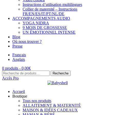
Instructions d’utilisation multilingues
Collier de maternité – Instructions
FR/EN/ES/IT/PT/NL/DE
ACCOMPAGNEMENTS AUDIO
YOGA NIDRA
9 MOIS DE GROSSESSE
UN ÉMOTIONNEL INTENSE
Blog
Où nous trouver ?
Presse
Français
Anglais
0 produits -
0,00
€
Recherche
Recherche
pour :
Accès Pro
Accueil
Boutique
Tous nos produits
ALLAITEMENT & MATERNITÉ
MAISON & IDÉES CADEAUX
MAMAN & BÉBÉ