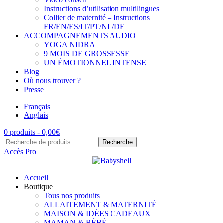
Instructions d’utilisation multilingues
Collier de maternité – Instructions
FR/EN/ES/IT/PT/NL/DE
ACCOMPAGNEMENTS AUDIO
YOGA NIDRA
9 MOIS DE GROSSESSE
UN ÉMOTIONNEL INTENSE
Blog
Où nous trouver ?
Presse
Français
Anglais
0 produits -
0,00
€
Recherche
Recherche
pour :
Accès Pro
Accueil
Boutique
Tous nos produits
ALLAITEMENT & MATERNITÉ
MAISON & IDÉES CADEAUX
MAMAN & BÉBÉ