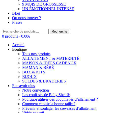
9 MOIS DE GROSSESSE
UN ÉMOTIONNEL INTENSE
Blog
Où nous trouver ?
Presse
Recherche
Recherche
pour :
0 produits -
0,00
€
Accueil
Boutique
Tous nos produits
ALLAITEMENT & MATERNITÉ
MAISON & IDÉES CADEAUX
MAMAN & BÉBÉ
BOX & KITS
BIJOUX
SOLDES & BRADERIES
En savoir plus
Notre conviction
Les coulisses de Baby Shell®
Pourquoi utiliser des coquillages d’allaitement ?
Comment choisir la bonne taille ?
Prévenir et soulager les crevasses d’allaitement
Vidéo conseil