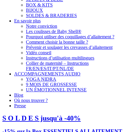
BOX & KITS
BIJOUX
SOLDES & BRADERIES
En savoir plus
Notre conviction
Les coulisses de Baby Shell®
Pourquoi utiliser des coquillages d’allaitement ?
Comment choisir la bonne taille ?
Prévenir et soulager les crevasses d’allaitement
Vidéo conseil
Instructions d’utilisation multilingues
Collier de maternité – Instructions
FR/EN/ES/IT/PT/NL/DE
ACCOMPAGNEMENTS AUDIO
YOGA NIDRA
9 MOIS DE GROSSESSE
UN ÉMOTIONNEL INTENSE
Blog
Où nous trouver ?
Presse
S O L D E S jusqu'à -40%
-15% sur la Box ESSENTIELS ALLAITEMENT