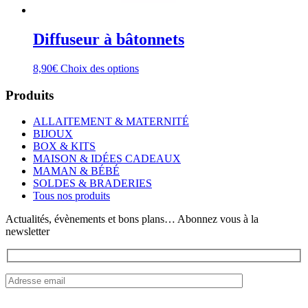
Diffuseur à bâtonnets
Ce
8,90
€
Choix des options
produit
a
Produits
plusieurs
variations.
ALLAITEMENT & MATERNITÉ
Les
BIJOUX
options
BOX & KITS
peuvent
MAISON & IDÉES CADEAUX
être
MAMAN & BÉBÉ
choisies
SOLDES & BRADERIES
sur
Tous nos produits
la
page
Actualités, évènements et bons plans… Abonnez vous à la
du
newsletter
produit