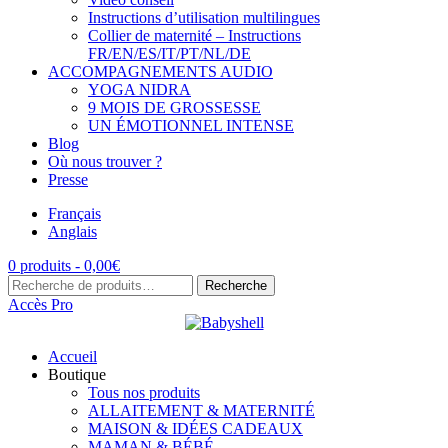
Instructions d’utilisation multilingues
Collier de maternité – Instructions
FR/EN/ES/IT/PT/NL/DE
ACCOMPAGNEMENTS AUDIO
YOGA NIDRA
9 MOIS DE GROSSESSE
UN ÉMOTIONNEL INTENSE
Blog
Où nous trouver ?
Presse
Français
Anglais
0 produits -
0,00
€
Recherche
Recherche
pour :
Accès Pro
Accueil
Boutique
Tous nos produits
ALLAITEMENT & MATERNITÉ
MAISON & IDÉES CADEAUX
MAMAN & BÉBÉ