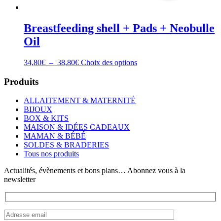
Breastfeeding shell + Pads + Neobulle
Oil
Plage
Ce
34,80
€
–
38,80
€
Choix des options
de
produit
prix :
a
Produits
34,80€
plusieurs
à
variations.
ALLAITEMENT & MATERNITÉ
38,80€
Les
BIJOUX
options
BOX & KITS
peuvent
MAISON & IDÉES CADEAUX
être
MAMAN & BÉBÉ
choisies
SOLDES & BRADERIES
sur
Tous nos produits
la
page
Actualités, évènements et bons plans… Abonnez vous à la
du
newsletter
produit