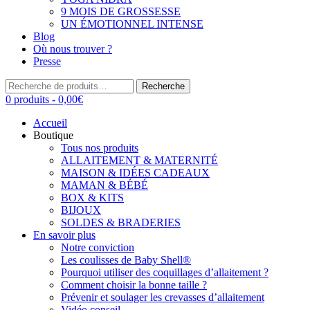
9 MOIS DE GROSSESSE
UN ÉMOTIONNEL INTENSE
Blog
Où nous trouver ?
Presse
Recherche
Recherche
pour :
0 produits -
0,00
€
Accueil
Boutique
Tous nos produits
ALLAITEMENT & MATERNITÉ
MAISON & IDÉES CADEAUX
MAMAN & BÉBÉ
BOX & KITS
BIJOUX
SOLDES & BRADERIES
En savoir plus
Notre conviction
Les coulisses de Baby Shell®
Pourquoi utiliser des coquillages d’allaitement ?
Comment choisir la bonne taille ?
Prévenir et soulager les crevasses d’allaitement
Vidéo conseil