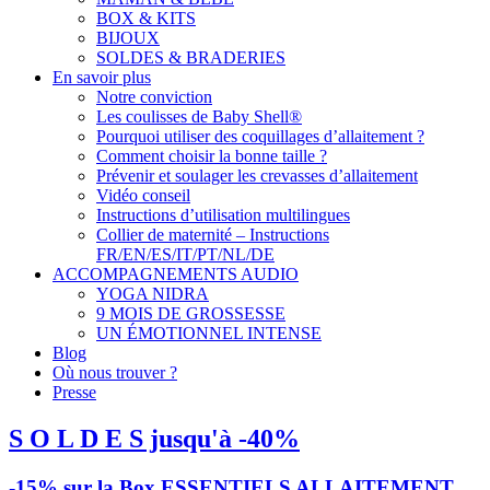
BOX & KITS
BIJOUX
SOLDES & BRADERIES
En savoir plus
Notre conviction
Les coulisses de Baby Shell®
Pourquoi utiliser des coquillages d’allaitement ?
Comment choisir la bonne taille ?
Prévenir et soulager les crevasses d’allaitement
Vidéo conseil
Instructions d’utilisation multilingues
Collier de maternité – Instructions
FR/EN/ES/IT/PT/NL/DE
ACCOMPAGNEMENTS AUDIO
YOGA NIDRA
9 MOIS DE GROSSESSE
UN ÉMOTIONNEL INTENSE
Blog
Où nous trouver ?
Presse
S O L D E S jusqu'à -40%
-15% sur la Box ESSENTIELS ALLAITEMENT