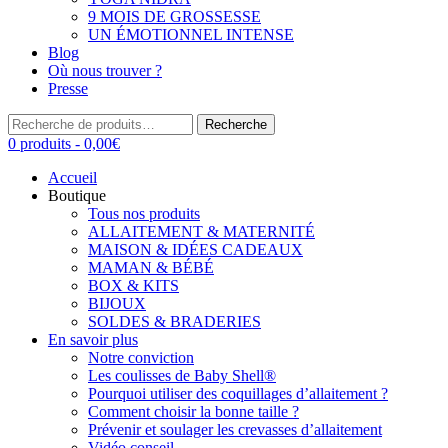
9 MOIS DE GROSSESSE
UN ÉMOTIONNEL INTENSE
Blog
Où nous trouver ?
Presse
Recherche
Recherche
pour :
0 produits -
0,00
€
Accueil
Boutique
Tous nos produits
ALLAITEMENT & MATERNITÉ
MAISON & IDÉES CADEAUX
MAMAN & BÉBÉ
BOX & KITS
BIJOUX
SOLDES & BRADERIES
En savoir plus
Notre conviction
Les coulisses de Baby Shell®
Pourquoi utiliser des coquillages d’allaitement ?
Comment choisir la bonne taille ?
Prévenir et soulager les crevasses d’allaitement
Vidéo conseil