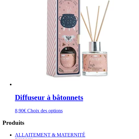
du
produit
Diffuseur à bâtonnets
Ce
8,90
€
Choix des options
produit
a
Produits
plusieurs
variations.
ALLAITEMENT & MATERNITÉ
Les