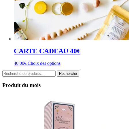
CARTE CADEAU 40€
Ce
40,00
€
Choix des options
produit
Recherche
a
Recherche
pour :
plusieurs
variations.
Produit du mois
Les
options
peuvent
être
choisies
sur
la
page