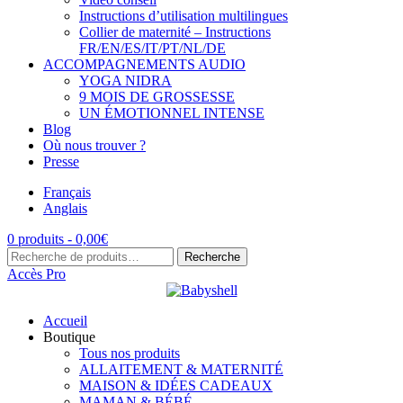
Instructions d’utilisation multilingues
Collier de maternité – Instructions
FR/EN/ES/IT/PT/NL/DE
ACCOMPAGNEMENTS AUDIO
YOGA NIDRA
9 MOIS DE GROSSESSE
UN ÉMOTIONNEL INTENSE
Blog
Où nous trouver ?
Presse
Français
Anglais
0 produits -
0,00
€
Recherche
Recherche
pour :
Accès Pro
Accueil
Boutique
Tous nos produits
ALLAITEMENT & MATERNITÉ
MAISON & IDÉES CADEAUX
MAMAN & BÉBÉ