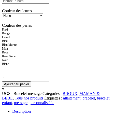
Couleur des lettres
Couleur des perles
Kaki
Rouge
Camel
Bleu
Bleu Marine
Mint
Rose
Rose Nude
Noir
Blanc
quantité
de
Ajouter au panier
Bracelet
x
de
UGS :
Bracelet-message
Catégories :
BIJOUX
,
MAMAN &
perles
BÉBÉ
,
Tous nos produits
Étiquettes :
allaitement
,
bracelet
,
bracelet
Heishi
enfant
,
message
,
personnalisable
à
message
Description