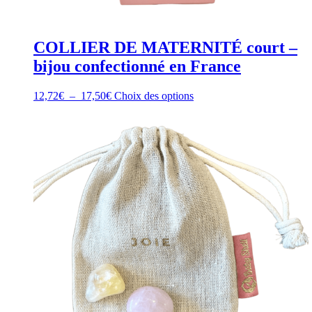
COLLIER DE MATERNITÉ court –
bijou confectionné en France
Plage
Ce
12,72
€
–
17,50
€
Choix des options
de
produit
prix :
a
12,72€
plusieurs
à
variations.
17,50€
Les
options
peuvent
être
choisies
sur
la
page
du
produit