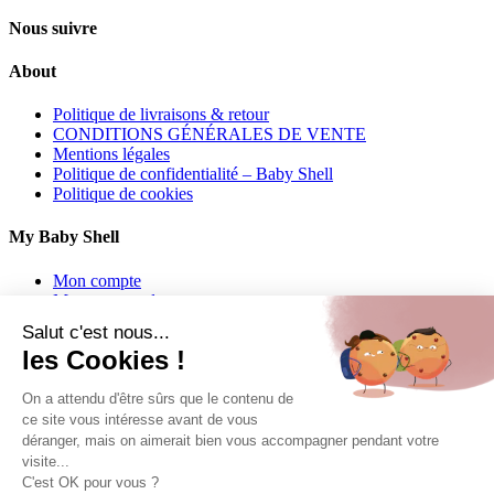
Nous suivre
About
Politique de livraisons & retour
CONDITIONS GÉNÉRALES DE VENTE
Mentions légales
Politique de confidentialité – Baby Shell
Politique de cookies
My Baby Shell
Mon compte
Mes commandes
Mes adresses
Salut c'est nous...
les Cookies !
Contact
On a attendu d'être sûrs que le contenu de
06 62 27 22 01
ce site vous intéresse avant de vous
déranger, mais on aimerait bien vous accompagner pendant votre
info@babyshell.fr
visite...
C'est OK pour vous ?
Follow us