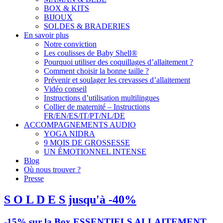
BOX & KITS
BIJOUX
SOLDES & BRADERIES
En savoir plus
Notre conviction
Les coulisses de Baby Shell®
Pourquoi utiliser des coquillages d’allaitement ?
Comment choisir la bonne taille ?
Prévenir et soulager les crevasses d’allaitement
Vidéo conseil
Instructions d’utilisation multilingues
Collier de maternité – Instructions
FR/EN/ES/IT/PT/NL/DE
ACCOMPAGNEMENTS AUDIO
YOGA NIDRA
9 MOIS DE GROSSESSE
UN ÉMOTIONNEL INTENSE
Blog
Où nous trouver ?
Presse
S O L D E S jusqu'à -40%
-15% sur la Box ESSENTIELS ALLAITEMENT