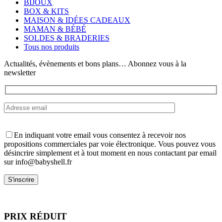
BIJOUX
options
BOX & KITS
peuvent
MAISON & IDÉES CADEAUX
être
MAMAN & BÉBÉ
choisies
SOLDES & BRADERIES
sur
Tous nos produits
la
page
Actualités, évènements et bons plans… Abonnez vous à la
du
newsletter
produit
En indiquant votre email vous consentez à recevoir nos
propositions commerciales par voie électronique. Vous pouvez vous
désincrire simplement et à tout moment en nous contactant par email
sur info@babyshell.fr
PRIX RÉDUIT