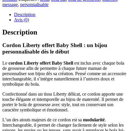
–
message
,
personnalisable
Personnalisation
du
Description
bola
Avis (0)
de
grossesse
Description
Cordon Liberty offert Baby Shell : un bijou
personnalisable dès le début
Le
cordon Liberty offert Baby Shell
est inclus avec chaque bola
de grossesse afin de permettre à chaque future maman de
personnaliser son bijou dès sa création. Pensé comme un accessoire
interchangeable, il s’intègre naturellement à l’univers doux et
symbolique du bola.
Confectionné dans un tissu Liberty délicat, ce cordon apporte une
touche élégante et intemporelle au bijou de maternité. Il permet de
porter le bola de grossesse avec style, tout en conservant son
caractère symbolique et émotionnel.
L’un des atouts majeurs de ce cordon est sa
modularité
.
Interchangeable, il permet de changer facilement de style selon les
saisons, les envies ou les tenues, sans avoir à remplacer le bola lui-