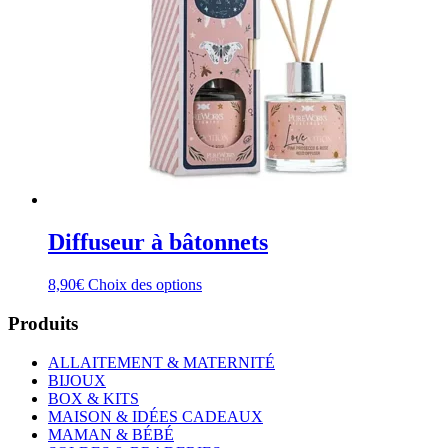
Diffuseur à bâtonnets
Ce
8,90
€
Choix des options
produit
a
Produits
plusieurs
variations.
ALLAITEMENT & MATERNITÉ
Les
BIJOUX
options
BOX & KITS
peuvent
MAISON & IDÉES CADEAUX
être
MAMAN & BÉBÉ
choisies