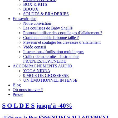
BOX & KITS
BIJOUX
SOLDES & BRADERIES
En savoir plus
Notre conviction
Les coulisses de Baby Shell®
Pourquoi utiliser des coquillages d’allaitement ?
Comment choisir la bonne taille ?
Prévenir et soulager les crevasses d’allaitement
Vidéo conseil
Instructions d’utilisation multilingues
Collier de maternité – Instructions
FR/EN/ES/IT/PT/NL/DE
ACCOMPAGNEMENTS AUDIO
YOGA NIDRA
9 MOIS DE GROSSESSE
UN ÉMOTIONNEL INTENSE
Blog
Où nous trouver ?
Presse
S O L D E S jusqu'à -40%
-15% sur la Box ESSENTIELS ALLAITEMENT