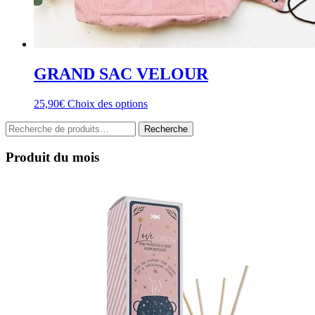
GRAND SAC VELOUR
Ce
25,90
€
Choix des options
produit
Recherche
a
Recherche
pour :
plusieurs
variations.
Produit du mois
Les
options
peuvent
être
choisies
sur
la
page
du
produit