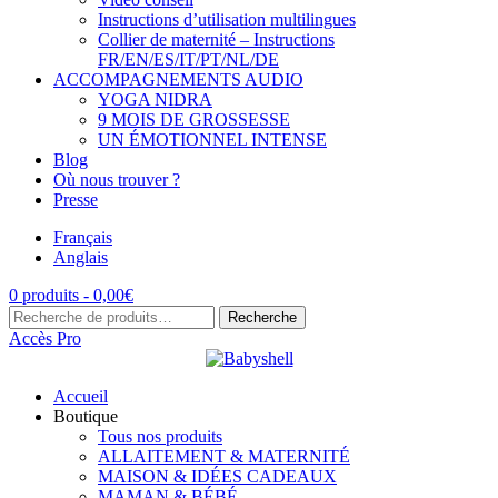
Instructions d’utilisation multilingues
Collier de maternité – Instructions
FR/EN/ES/IT/PT/NL/DE
ACCOMPAGNEMENTS AUDIO
YOGA NIDRA
9 MOIS DE GROSSESSE
UN ÉMOTIONNEL INTENSE
Blog
Où nous trouver ?
Presse
Français
Anglais
0 produits -
0,00
€
Recherche
Recherche
pour :
Accès Pro
Accueil
Boutique
Tous nos produits
ALLAITEMENT & MATERNITÉ
MAISON & IDÉES CADEAUX
MAMAN & BÉBÉ