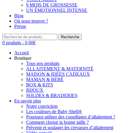
9 MOIS DE GROSSESSE
UN ÉMOTIONNEL INTENSE
Blog
Où nous trouver ?
Presse
Recherche
Recherche
pour :
0 produits -
0,00
€
Accueil
Boutique
Tous nos produits
ALLAITEMENT & MATERNITÉ
MAISON & IDÉES CADEAUX
MAMAN & BÉBÉ
BOX & KITS
BIJOUX
SOLDES & BRADERIES
En savoir plus
Notre conviction
Les coulisses de Baby Shell®
Pourquoi utiliser des coquillages d’allaitement ?
Comment choisir la bonne taille ?
Prévenir et soulager les crevasses d’allaitement
Vidéo conseil