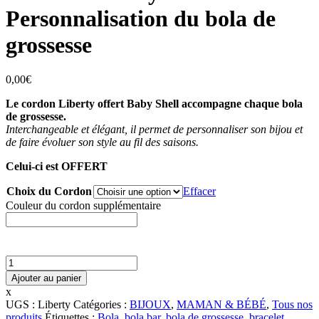
Personnalisation du bola de
grossesse
0,00
€
Le cordon Liberty offert Baby Shell accompagne chaque bola
de grossesse.
Interchangeable et élégant, il permet de personnaliser son bijou et
de faire évoluer son style au fil des saisons.
Celui-ci est OFFERT
Choix du Cordon
Effacer
Couleur du cordon supplémentaire
quantité
de
Ajouter au panier
Cordon
x
Liberty
UGS :
Liberty
Catégories :
BIJOUX
,
MAMAN & BÉBÉ
,
Tous nos
offert
produits
Étiquettes :
Bola
,
bola bar
,
bola de grossesse
,
bracelet
,