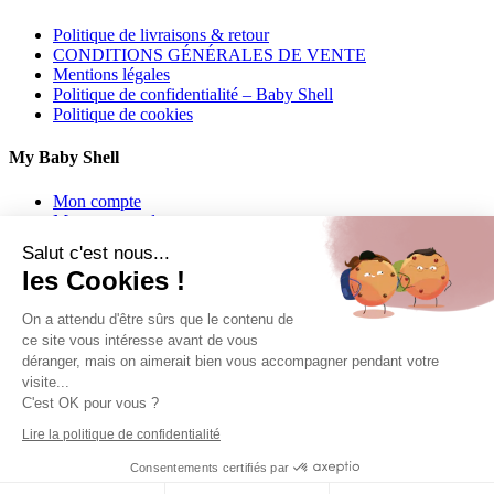
Politique de livraisons & retour
CONDITIONS GÉNÉRALES DE VENTE
Mentions légales
Politique de confidentialité – Baby Shell
Politique de cookies
My Baby Shell
Mon compte
Mes commandes
Mes adresses
Salut c'est nous...
les Cookies !
Contact
On a attendu d'être sûrs que le contenu de
06 62 27 22 01
ce site vous intéresse avant de vous
déranger, mais on aimerait bien vous accompagner pendant votre
info@babyshell.fr
visite...
C'est OK pour vous ?
Follow us
Lire la politique de confidentialité
Copyright 2024 Baby Shell | Powered by WP &
IPAOO
Consentements certifiés par