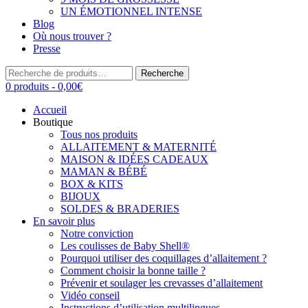
UN ÉMOTIONNEL INTENSE
Blog
Où nous trouver ?
Presse
Recherche
Recherche
pour :
0 produits -
0,00
€
Accueil
Boutique
Tous nos produits
ALLAITEMENT & MATERNITÉ
MAISON & IDÉES CADEAUX
MAMAN & BÉBÉ
BOX & KITS
BIJOUX
SOLDES & BRADERIES
En savoir plus
Notre conviction
Les coulisses de Baby Shell®
Pourquoi utiliser des coquillages d’allaitement ?
Comment choisir la bonne taille ?
Prévenir et soulager les crevasses d’allaitement
Vidéo conseil
Instructions d’utilisation multilingues