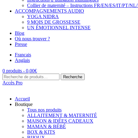
Collier de maternité – Instructions FR/EN/ES/IT/PT/NL
ACCOMPAGNEMENTS AUDIO
YOGA NIDRA
9 MOIS DE GROSSESSE
UN ÉMOTIONNEL INTENSE
Blog
Où nous trouver ?
Presse
Français
Anglais
0 produits -
0,00
€
Recherche
Recherche
pour :
Accès Pro
Accueil
Boutique
Tous nos produits
ALLAITEMENT & MATERNITÉ
MAISON & IDÉES CADEAUX
MAMAN & BÉBÉ
BOX & KITS
BIJOUX