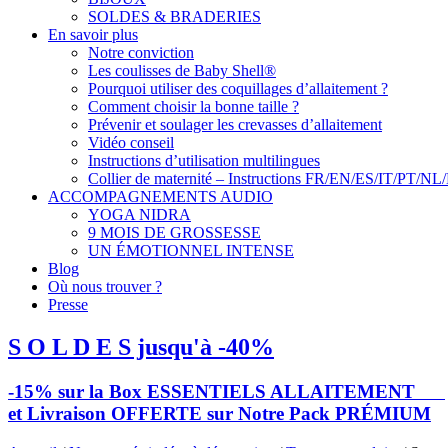
SOLDES & BRADERIES
En savoir plus
Notre conviction
Les coulisses de Baby Shell®
Pourquoi utiliser des coquillages d’allaitement ?
Comment choisir la bonne taille ?
Prévenir et soulager les crevasses d’allaitement
Vidéo conseil
Instructions d’utilisation multilingues
Collier de maternité – Instructions FR/EN/ES/IT/PT/NL
ACCOMPAGNEMENTS AUDIO
YOGA NIDRA
9 MOIS DE GROSSESSE
UN ÉMOTIONNEL INTENSE
Blog
Où nous trouver ?
Presse
S O L D E S jusqu'à -40%
-15% sur la Box ESSENTIELS ALLAITEMENT
et Livraison OFFERTE sur Notre Pack PRÉMIUM