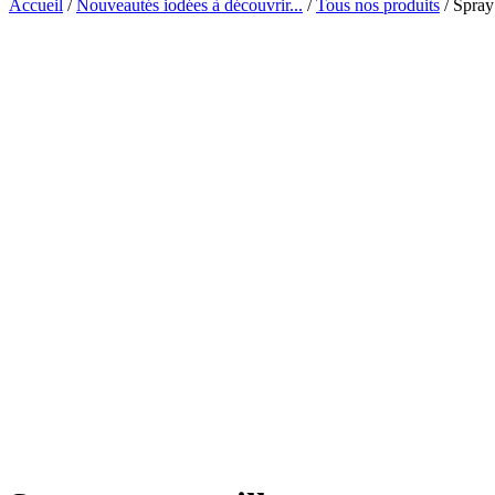
Accueil
/
Nouveautés iodées à découvrir...
/
Tous nos produits
/ Spray 