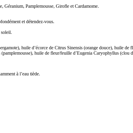
nde, Géranium, Pamplemousse, Girofle et Cardamome.
rofondément et détendez-vous.
soleil.
ergamote), huile d’écorce de Citrus Sinensis (orange douce), huile de f
(pamplemousse), huile de fleur/feuille d’Eugenia Caryophyllus (clou de
damment à l’eau tiède.