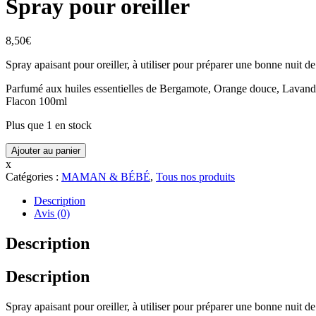
Spray pour oreiller
8,50
€
Spray apaisant pour oreiller, à utiliser pour préparer une bonne nuit d
Parfumé aux huiles essentielles de Bergamote, Orange douce, Lava
Flacon 100ml
Plus que 1 en stock
quantité
Ajouter au panier
de
x
Spray
Catégories :
MAMAN & BÉBÉ
,
Tous nos produits
pour
oreiller
Description
Avis (0)
Description
Description
Spray apaisant pour oreiller, à utiliser pour préparer une bonne nuit d