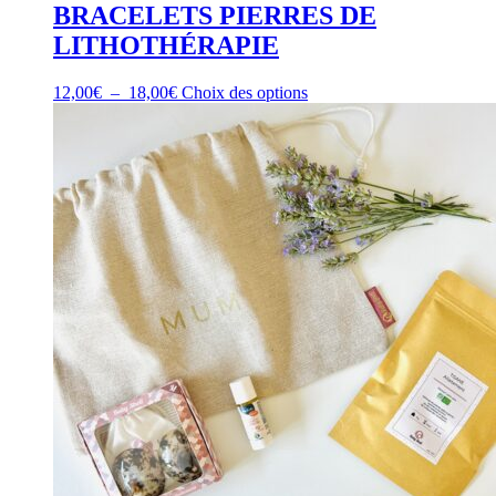
BRACELETS PIERRES DE
LITHOTHÉRAPIE
Plage
Ce
12,00
€
–
18,00
€
Choix des options
de
produit
prix :
a
12,00€
plusieurs
à
variations.
18,00€
Les
options
peuvent
être
choisies
sur
la
page
du
produit