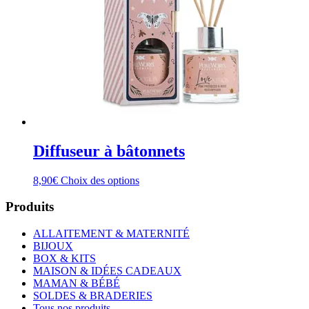
Diffuseur à bâtonnets
Ce
8,90
€
Choix des options
produit
a
Produits
plusieurs
variations.
ALLAITEMENT & MATERNITÉ
Les
BIJOUX
options
BOX & KITS
peuvent
MAISON & IDÉES CADEAUX
être
MAMAN & BÉBÉ
choisies
SOLDES & BRADERIES
sur
Tous nos produits