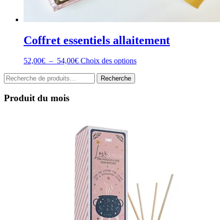
Coffret essentiels allaitement
Plage
Ce
52,00
€
–
54,00
€
Choix des options
de
produit
Recherche
prix :
a
Recherche
pour :
52,00€
plusieurs
à
variations.
Produit du mois
54,00€
Les
options
peuvent
être
choisies
sur
la
page
du
produit