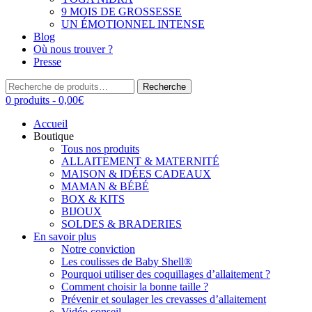
9 MOIS DE GROSSESSE
UN ÉMOTIONNEL INTENSE
Blog
Où nous trouver ?
Presse
Recherche
Recherche
pour :
0 produits -
0,00
€
Accueil
Boutique
Tous nos produits
ALLAITEMENT & MATERNITÉ
MAISON & IDÉES CADEAUX
MAMAN & BÉBÉ
BOX & KITS
BIJOUX
SOLDES & BRADERIES
En savoir plus
Notre conviction
Les coulisses de Baby Shell®
Pourquoi utiliser des coquillages d’allaitement ?
Comment choisir la bonne taille ?
Prévenir et soulager les crevasses d’allaitement
Vidéo conseil