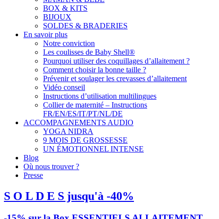
BOX & KITS
BIJOUX
SOLDES & BRADERIES
En savoir plus
Notre conviction
Les coulisses de Baby Shell®
Pourquoi utiliser des coquillages d’allaitement ?
Comment choisir la bonne taille ?
Prévenir et soulager les crevasses d’allaitement
Vidéo conseil
Instructions d’utilisation multilingues
Collier de maternité – Instructions
FR/EN/ES/IT/PT/NL/DE
ACCOMPAGNEMENTS AUDIO
YOGA NIDRA
9 MOIS DE GROSSESSE
UN ÉMOTIONNEL INTENSE
Blog
Où nous trouver ?
Presse
S O L D E S jusqu'à -40%
-15% sur la Box ESSENTIELS ALLAITEMENT