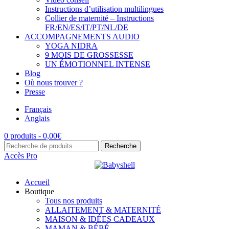
Instructions d’utilisation multilingues
Collier de maternité – Instructions
FR/EN/ES/IT/PT/NL/DE
ACCOMPAGNEMENTS AUDIO
YOGA NIDRA
9 MOIS DE GROSSESSE
UN ÉMOTIONNEL INTENSE
Blog
Où nous trouver ?
Presse
Français
Anglais
0 produits -
0,00
€
Recherche
Recherche
pour :
Accès Pro
Accueil
Boutique
Tous nos produits
ALLAITEMENT & MATERNITÉ
MAISON & IDÉES CADEAUX
MAMAN & BÉBÉ