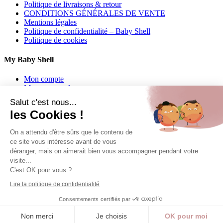
Politique de livraisons & retour
CONDITIONS GÉNÉRALES DE VENTE
Mentions légales
Politique de confidentialité – Baby Shell
Politique de cookies
My Baby Shell
Mon compte
Mes commandes
Mes adresses
Salut c'est nous...
les Cookies !
Contact
On a attendu d'être sûrs que le contenu de
06 62 27 22 01
ce site vous intéresse avant de vous
déranger, mais on aimerait bien vous accompagner pendant votre
info@babyshell.fr
visite...
C'est OK pour vous ?
Follow us
Lire la politique de confidentialité
Copyright 2024 Baby Shell | Powered by WP &
IPAOO
Consentements certifiés par
Non merci
Je choisis
OK pour moi