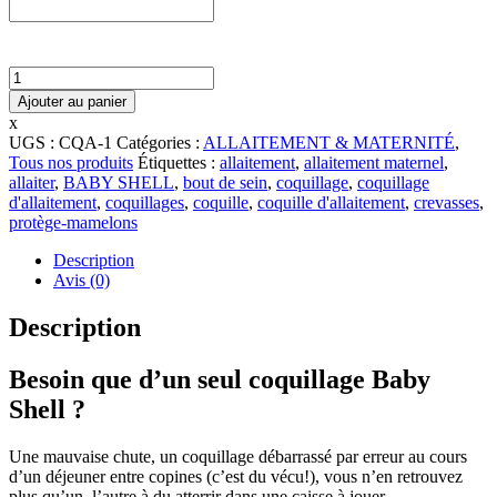
quantité
de
Ajouter au panier
COQUILLAGE
x
D'ALLAITEMENT
UGS :
CQA-1
Catégories :
ALLAITEMENT & MATERNITÉ
,
À
Tous nos produits
Étiquettes :
allaitement
,
allaitement maternel
,
L'UNITÉ
allaiter
,
BABY SHELL
,
bout de sein
,
coquillage
,
coquillage
d'allaitement
,
coquillages
,
coquille
,
coquille d'allaitement
,
crevasses
,
protège-mamelons
Description
Avis (0)
Description
Besoin que d’un seul coquillage Baby
Shell ?
Une mauvaise chute, un coquillage débarrassé par erreur au cours
d’un déjeuner entre copines (c’est du vécu!), vous n’en retrouvez
plus qu’un, l’autre à du atterrir dans une caisse à jouer….