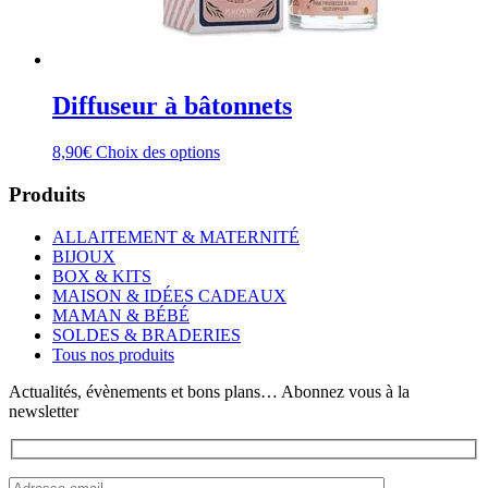
Diffuseur à bâtonnets
Ce
8,90
€
Choix des options
produit
a
Produits
plusieurs
variations.
ALLAITEMENT & MATERNITÉ
Les
BIJOUX
options
BOX & KITS
peuvent
MAISON & IDÉES CADEAUX
être
MAMAN & BÉBÉ
choisies
SOLDES & BRADERIES
sur
Tous nos produits
la
page
Actualités, évènements et bons plans… Abonnez vous à la
du
newsletter
produit