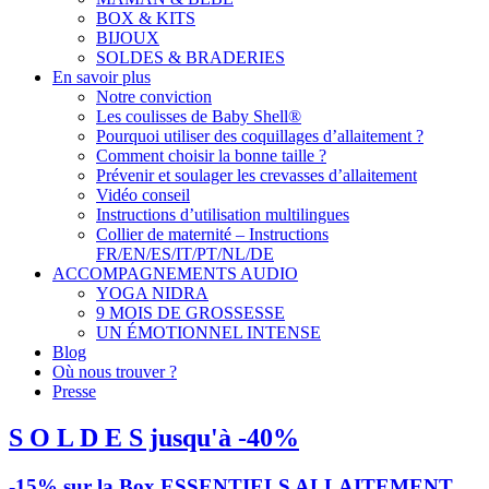
BOX & KITS
BIJOUX
SOLDES & BRADERIES
En savoir plus
Notre conviction
Les coulisses de Baby Shell®
Pourquoi utiliser des coquillages d’allaitement ?
Comment choisir la bonne taille ?
Prévenir et soulager les crevasses d’allaitement
Vidéo conseil
Instructions d’utilisation multilingues
Collier de maternité – Instructions
FR/EN/ES/IT/PT/NL/DE
ACCOMPAGNEMENTS AUDIO
YOGA NIDRA
9 MOIS DE GROSSESSE
UN ÉMOTIONNEL INTENSE
Blog
Où nous trouver ?
Presse
S O L D E S jusqu'à -40%
-15% sur la Box ESSENTIELS ALLAITEMENT