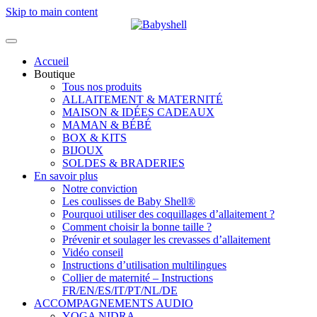
Skip to main content
Accueil
Boutique
Tous nos produits
ALLAITEMENT & MATERNITÉ
MAISON & IDÉES CADEAUX
MAMAN & BÉBÉ
BOX & KITS
BIJOUX
SOLDES & BRADERIES
En savoir plus
Notre conviction
Les coulisses de Baby Shell®
Pourquoi utiliser des coquillages d’allaitement ?
Comment choisir la bonne taille ?
Prévenir et soulager les crevasses d’allaitement
Vidéo conseil
Instructions d’utilisation multilingues
Collier de maternité – Instructions
FR/EN/ES/IT/PT/NL/DE
ACCOMPAGNEMENTS AUDIO
YOGA NIDRA