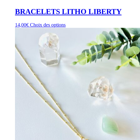
BRACELETS LITHO LIBERTY
Ce
14,00
€
Choix des options
produit
a
plusieurs
variations.
Les
options
peuvent
être
choisies
sur
la
page
du
produit