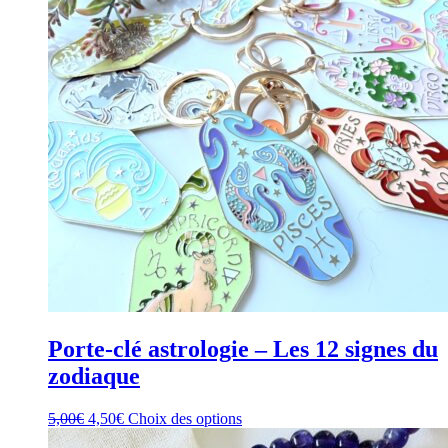
peuvent
être
choisies
sur
la
page
du
produit
Porte-clé astrologie – Les 12 signes du
zodiaque
Le
Le
Ce
5,00
€
4,50
€
Choix des options
prix
prix
produit