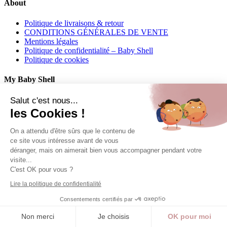
About
Politique de livraisons & retour
CONDITIONS GÉNÉRALES DE VENTE
Mentions légales
Politique de confidentialité – Baby Shell
Politique de cookies
My Baby Shell
Mon compte
Salut c'est nous...
Mes commandes
les Cookies !
Mes adresses
On a attendu d'être sûrs que le contenu de
Contact
ce site vous intéresse avant de vous
déranger, mais on aimerait bien vous accompagner pendant votre
06 62 27 22 01
visite...
C'est OK pour vous ?
info@babyshell.fr
Lire la politique de confidentialité
Follow us
Consentements certifiés par
Copyright 2024 Baby Shell | Powered by WP &
IPAOO
Non merci
Je choisis
OK pour moi