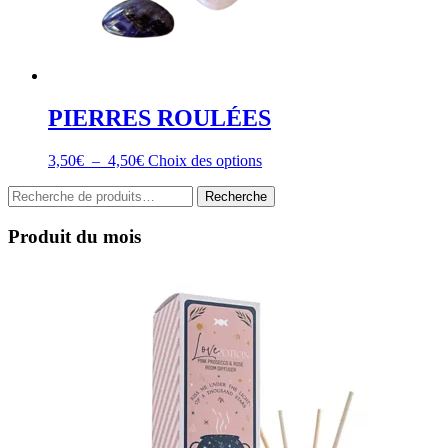
PIERRES ROULÉES
Plage
Ce
3,50
€
–
4,50
€
Choix des options
de
produit
Recherche
prix :
a
Recherche
pour :
3,50€
plusieurs
à
variations.
Produit du mois
4,50€
Les
options
peuvent
être
choisies
sur
la
page
du
produit