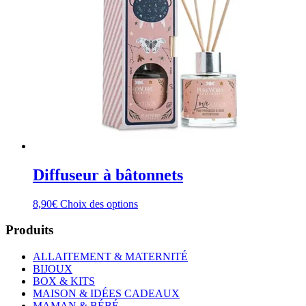
Diffuseur à bâtonnets
Ce
8,90
€
Choix des options
produit
a
Produits
plusieurs
variations.
ALLAITEMENT & MATERNITÉ
Les
BIJOUX
options
BOX & KITS
peuvent
MAISON & IDÉES CADEAUX
être
MAMAN & BÉBÉ