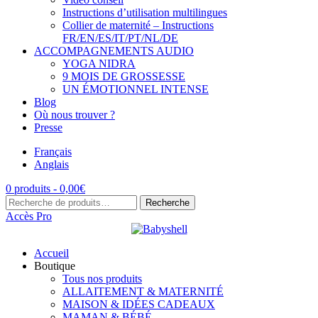
Instructions d’utilisation multilingues
Collier de maternité – Instructions
FR/EN/ES/IT/PT/NL/DE
ACCOMPAGNEMENTS AUDIO
YOGA NIDRA
9 MOIS DE GROSSESSE
UN ÉMOTIONNEL INTENSE
Blog
Où nous trouver ?
Presse
Français
Anglais
0 produits -
0,00
€
Recherche
Recherche
pour :
Accès Pro
Accueil
Boutique
Tous nos produits
ALLAITEMENT & MATERNITÉ
MAISON & IDÉES CADEAUX
MAMAN & BÉBÉ