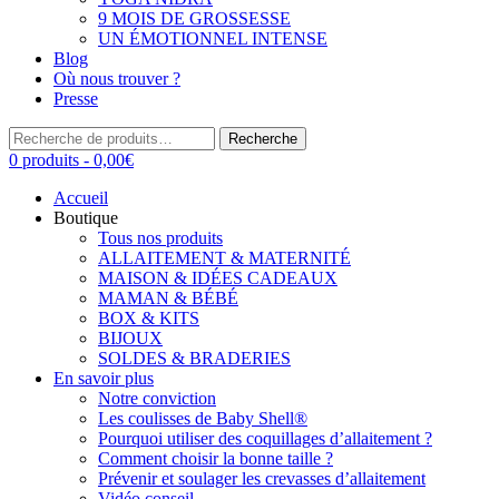
9 MOIS DE GROSSESSE
UN ÉMOTIONNEL INTENSE
Blog
Où nous trouver ?
Presse
Recherche
Recherche
pour :
0 produits -
0,00
€
Accueil
Boutique
Tous nos produits
ALLAITEMENT & MATERNITÉ
MAISON & IDÉES CADEAUX
MAMAN & BÉBÉ
BOX & KITS
BIJOUX
SOLDES & BRADERIES
En savoir plus
Notre conviction
Les coulisses de Baby Shell®
Pourquoi utiliser des coquillages d’allaitement ?
Comment choisir la bonne taille ?
Prévenir et soulager les crevasses d’allaitement
Vidéo conseil