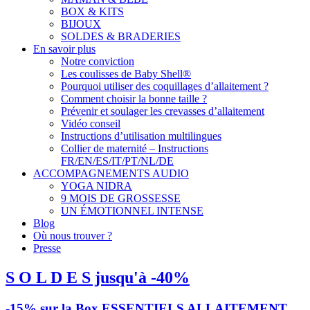
BOX & KITS
BIJOUX
SOLDES & BRADERIES
En savoir plus
Notre conviction
Les coulisses de Baby Shell®
Pourquoi utiliser des coquillages d’allaitement ?
Comment choisir la bonne taille ?
Prévenir et soulager les crevasses d’allaitement
Vidéo conseil
Instructions d’utilisation multilingues
Collier de maternité – Instructions
FR/EN/ES/IT/PT/NL/DE
ACCOMPAGNEMENTS AUDIO
YOGA NIDRA
9 MOIS DE GROSSESSE
UN ÉMOTIONNEL INTENSE
Blog
Où nous trouver ?
Presse
S O L D E S jusqu'à -40%
-15% sur la Box ESSENTIELS ALLAITEMENT