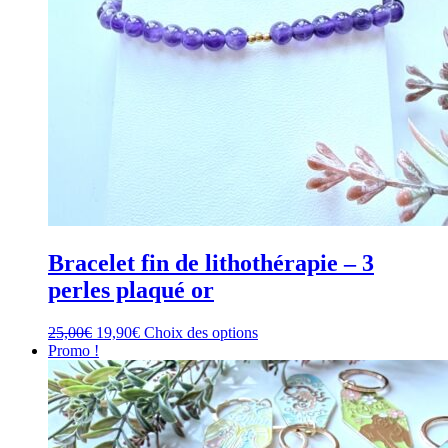
Bracelet fin de lithothérapie – 3
perles plaqué or
Le
Le
Ce
25,00
€
19,90
€
Choix des options
prix
prix
produit
Promo !
initial
actuel
a
était :
est :
plusieurs
25,00€.
19,90€.
variations.
Les
options