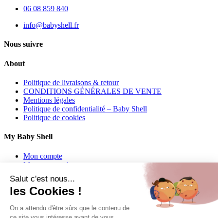
06 08 859 840
info@babyshell.fr
Nous suivre
About
Politique de livraisons & retour
CONDITIONS GÉNÉRALES DE VENTE
Mentions légales
Politique de confidentialité – Baby Shell
Politique de cookies
My Baby Shell
Mon compte
Mes commandes
Mes adresses
Salut c'est nous...
les Cookies !
Contact
On a attendu d'être sûrs que le contenu de
06 62 27 22 01
ce site vous intéresse avant de vous