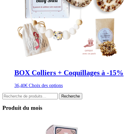
du
produit
BOX Colliers + Coquillages à -15%
Ce
36,40
€
Choix des options
produit
Recherche
a
Recherche
pour :
plusieurs
variations.
Produit du mois
Les
options
peuvent
être
choisies