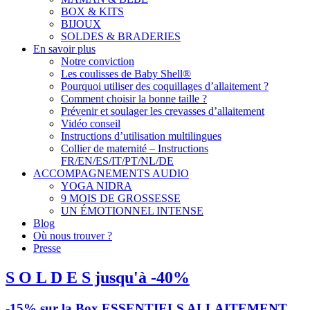
BOX & KITS
BIJOUX
SOLDES & BRADERIES
En savoir plus
Notre conviction
Les coulisses de Baby Shell®
Pourquoi utiliser des coquillages d’allaitement ?
Comment choisir la bonne taille ?
Prévenir et soulager les crevasses d’allaitement
Vidéo conseil
Instructions d’utilisation multilingues
Collier de maternité – Instructions
FR/EN/ES/IT/PT/NL/DE
ACCOMPAGNEMENTS AUDIO
YOGA NIDRA
9 MOIS DE GROSSESSE
UN ÉMOTIONNEL INTENSE
Blog
Où nous trouver ?
Presse
S O L D E S jusqu'à -40%
-15% sur la Box ESSENTIELS ALLAITEMENT