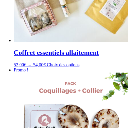
Coffret essentiels allaitement
Plage
Ce
52,00
€
–
54,00
€
Choix des options
de
produit
Promo !
prix :
a
52,00€
plusieurs
à
variations.
54,00€
Les
options
peuvent
être
choisies
sur
la
page