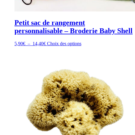
Petit sac de rangement
personnalisable – Broderie Baby Shell
Plage
Ce
5,90
€
–
14,40
€
Choix des options
de
produit
prix :
a
5,90€
plusieurs
à
variations.
14,40€
Les
options
peuvent
être
choisies
sur
la
page
du
produit