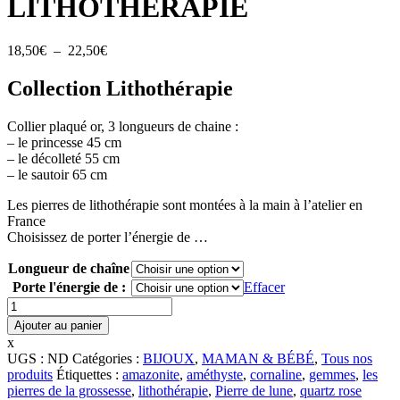
LITHOTHÉRAPIE
Plage
18,50
€
–
22,50
€
de
prix :
Collection Lithothérapie
18,50€
à
Collier plaqué or, 3 longueurs de chaine :
22,50€
– le princesse 45 cm
– le décolleté 55 cm
– le sautoir 65 cm
Les pierres de lithothérapie sont montées à la main à l’atelier en
France
Choisissez de porter l’énergie de …
Longueur de chaîne
Porte l'énergie de :
Effacer
quantité
de
Ajouter au panier
COLLIERS
x
LITHOTHÉRAPIE
UGS :
ND
Catégories :
BIJOUX
,
MAMAN & BÉBÉ
,
Tous nos
produits
Étiquettes :
amazonite
,
améthyste
,
cornaline
,
gemmes
,
les
pierres de la grossesse
,
lithothérapie
,
Pierre de lune
,
quartz rose