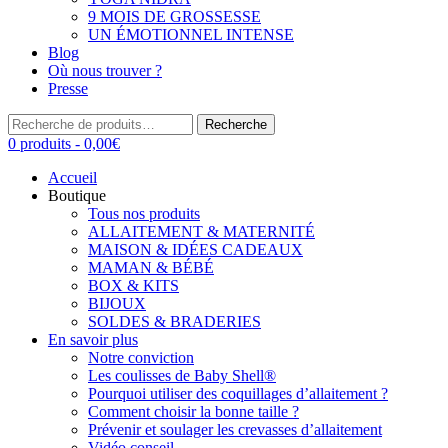
9 MOIS DE GROSSESSE
UN ÉMOTIONNEL INTENSE
Blog
Où nous trouver ?
Presse
Recherche
Recherche
pour :
0 produits -
0,00
€
Accueil
Boutique
Tous nos produits
ALLAITEMENT & MATERNITÉ
MAISON & IDÉES CADEAUX
MAMAN & BÉBÉ
BOX & KITS
BIJOUX
SOLDES & BRADERIES
En savoir plus
Notre conviction
Les coulisses de Baby Shell®
Pourquoi utiliser des coquillages d’allaitement ?
Comment choisir la bonne taille ?
Prévenir et soulager les crevasses d’allaitement
Vidéo conseil