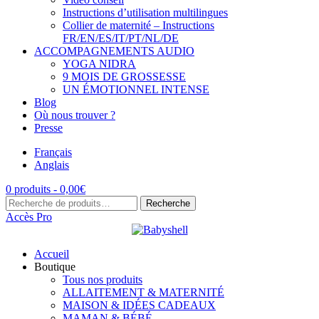
Instructions d’utilisation multilingues
Collier de maternité – Instructions
FR/EN/ES/IT/PT/NL/DE
ACCOMPAGNEMENTS AUDIO
YOGA NIDRA
9 MOIS DE GROSSESSE
UN ÉMOTIONNEL INTENSE
Blog
Où nous trouver ?
Presse
Français
Anglais
0 produits -
0,00
€
Recherche
Recherche
pour :
Accès Pro
Accueil
Boutique
Tous nos produits
ALLAITEMENT & MATERNITÉ
MAISON & IDÉES CADEAUX
MAMAN & BÉBÉ