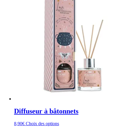
sur
la
page
du
produit
Diffuseur à bâtonnets
Ce
8,90
€
Choix des options
produit