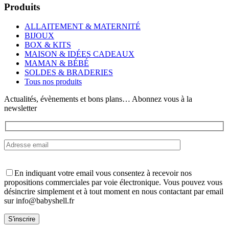
a
Produits
plusieurs
variations.
ALLAITEMENT & MATERNITÉ
Les
BIJOUX
options
BOX & KITS
peuvent
MAISON & IDÉES CADEAUX
être
MAMAN & BÉBÉ
choisies
SOLDES & BRADERIES
sur
Tous nos produits
la
page
Actualités, évènements et bons plans… Abonnez vous à la
du
newsletter
produit
En indiquant votre email vous consentez à recevoir nos
propositions commerciales par voie électronique. Vous pouvez vous
désincrire simplement et à tout moment en nous contactant par email
sur info@babyshell.fr